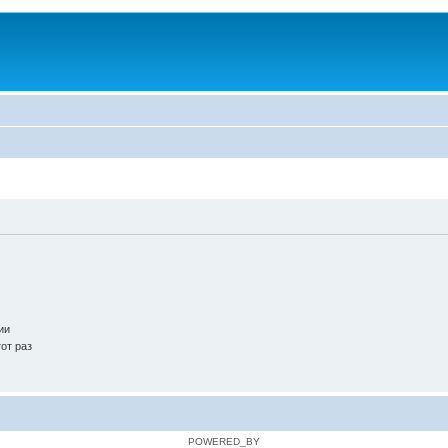
ии
от раз
POWERED_BY