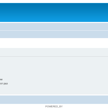
ии
от раз
POWERED_BY