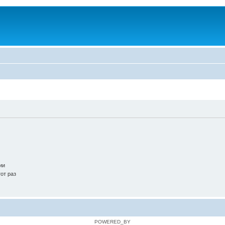
ии
от раз
POWERED_BY