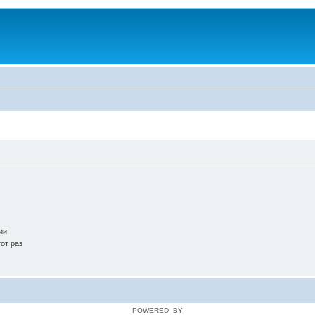
ии
от раз
POWERED_BY