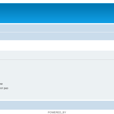
ии
от раз
POWERED_BY