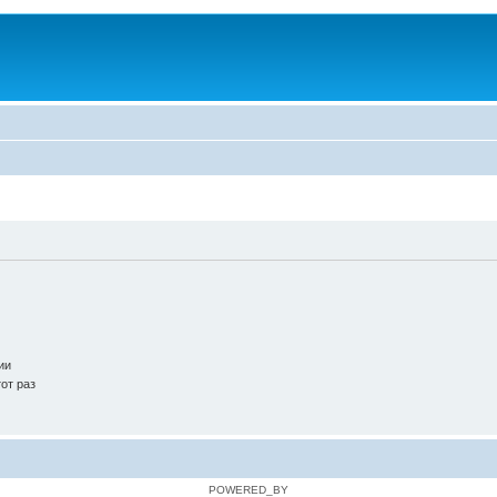
ии
от раз
POWERED_BY