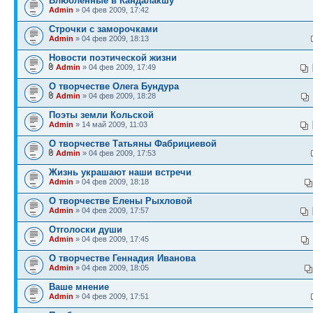
Влюблённые в Кандалакшу
Admin
» 04 фев 2009, 17:42
Строчки с заморочками
Admin
» 04 фев 2009, 18:13
Новости поэтической жизни
Admin
» 04 фев 2009, 17:49
О творчестве Олега Бундура
Admin
» 04 фев 2009, 18:28
Поэты земли Кольской
Admin
» 14 май 2009, 11:03
О творчестве Татьяны Фабрициевой
Admin
» 04 фев 2009, 17:53
Жизнь украшают наши встречи
Admin
» 04 фев 2009, 18:18
О творчестве Елены Рыхловой
Admin
» 04 фев 2009, 17:57
Отголоски души
Admin
» 04 фев 2009, 17:45
О творчестве Геннадия Иванова
Admin
» 04 фев 2009, 18:05
Ваше мнение
Admin
» 04 фев 2009, 17:51