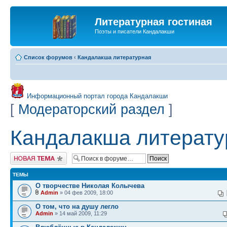
Литературная гостиная
Поэты и писатели Кандалакши
Список форумов
‹
Кандалакша литературная
Информационный портал города Кандалакши
[
Модераторский раздел
]
Кандалакша литерату
Новая тема
ТЕМЫ
О творчестве Николая Колычева
Admin
» 04 фев 2009, 18:00
О том, что на душу легло
Admin
» 14 май 2009, 11:29