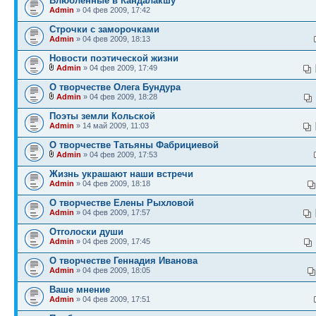
Влюблённые в Кандалакшу
Admin
» 04 фев 2009, 17:42
Строчки с заморочками
Admin
» 04 фев 2009, 18:13
Новости поэтической жизни
Admin
» 04 фев 2009, 17:49
О творчестве Олега Бундура
Admin
» 04 фев 2009, 18:28
Поэты земли Кольской
Admin
» 14 май 2009, 11:03
О творчестве Татьяны Фабрициевой
Admin
» 04 фев 2009, 17:53
Жизнь украшают наши встречи
Admin
» 04 фев 2009, 18:18
О творчестве Елены Рыхловой
Admin
» 04 фев 2009, 17:57
Отголоски души
Admin
» 04 фев 2009, 17:45
О творчестве Геннадия Иванова
Admin
» 04 фев 2009, 18:05
Ваше мнение
Admin
» 04 фев 2009, 17:51