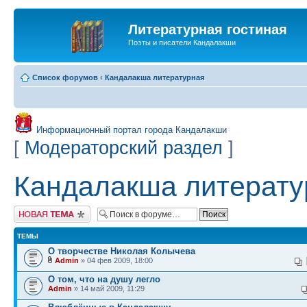
Литературная гостиная
Поэты и писатели Кандалакши
Список форумов
‹
Кандалакша литературная
Информационный портал города Кандалакши
[
Модераторский раздел
]
Кандалакша литерату
Новая тема
ТЕМЫ
О творчестве Николая Колычева
Admin
» 04 фев 2009, 18:00
О том, что на душу легло
Admin
» 14 май 2009, 11:29