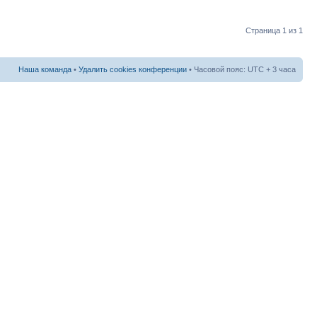
Страница
1
из
1
Наша команда
•
Удалить cookies конференции
• Часовой пояс: UTC + 3 часа