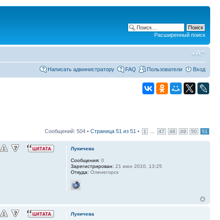
Расширенный поиск
Написать администратору
FAQ
Пользователи
Вход
Сообщений: 504 •
Страница
51
из
51
•
...
1
47
48
49
50
51
Лукичева
Сообщения:
0
Зарегистрирован:
21 июн 2010, 13:25
Откуда:
Оленегорск
Лукичева