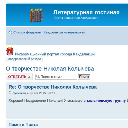
Литературная гостиная
Поэты и писатели Кандалакши
Список форумов
‹
Кандалакша литературная
Информационный портал города Кандалакши
[
Модераторский раздел
]
О творчестве Николая Колычева
Ответить
Re: О творчестве Николая Колычева
Лукичева
» 26 авг 2015, 23:11
Хорошо! Поздравляю Николая! Утаскиваю в
колычевскую группу
В
Памяти Поэта