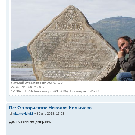
Николай Владимирович КОЛЫЧЕВ.
24.10.1959-06.06.2017
1-4O67uUbz5AU-меньше.jpg (63.59 Кб) Просмотров: 145927
Re: О творчестве Николая Колычева
skameykin22
» 30 янв 2018, 17:03
Да, поэзия не умирает.