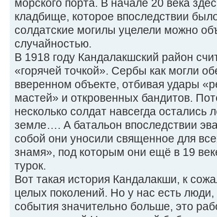
морского порта. В начале 20 века зде
кладбище, которое впоследствии было 
солдатские могилы уцелели можно об
случайностью.
В 1918 году Кандалакшский район счи
«горячей точкой». Сербы как могли о
вверенном объекте, отбивая удары «
мастей» и откровенных бандитов. Пот
несколько солдат навсегда остались 
земле…. А батальон впоследствии эва
собой они уносили священное для вс
знамя», под которым они ещё в 19 ве
турок.
Вот такая история Кандалакши, к сож
целых поколений. Но у нас есть люди,
события значительно больше, это раб