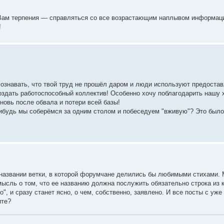
Вам терпения — справляться со все возрастающим наплывом информац
!
сознавать, что твой труд не прошёл даром и люди используют предоста
оздать работоспособный коллектив! Особенно хочу поблагодарить нашу
новь после обвала и потери всей базы!
нибудь мы соберёмся за одним столом и побеседуем "вживую"? Это было
названии ветки, в которой форумчане делились бы любимыми стихами. 
мысль о том, что ее названию должна послужить обязательно строка из 
", и сразу станет ясно, о чем, собственно, заявлено. И все посты с уж
ите?