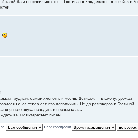
 Устала! Да и неправильно это — Гостиная в Кандалакше, а хозяйка в М
остей.
..
?
 самый трудный, самый хлопотный месяц. Детишек — в школу, урожай — 
равился на юг, тепла летнего дополучить. Не до разговоров в Гостиной.
рагоценного внука поводить в первый класс.
, ждать ваших интересных писем.
 за:
Поле сортировки