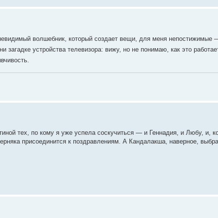
невидимый волшебник, который создает вещи, для меня непостижимые —
и загадке устройства телевизора: вижу, но не понимаю, как это работае
вчивость.
ной тех, по кому я уже успела соскучиться — и Геннадия, и Любу, и, ко
ерняка присоединится к поздравлениям. А Кандалакша, наверное, выбр