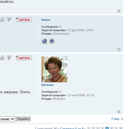
ожайске,
Ольга
Сообщения:
0
Зарегистрирован:
02 дек 2008, 16:57
Откуда:
Оленегорск
Наталья
в закрома. Опять
Сообщения:
0
Зарегистрирован:
13 ноя 2008, 22:53
Откуда:
Можайск
След.
Сообщений: 80 •
Страница
5
из
8
•
1
2
3
4
5
6
7
8