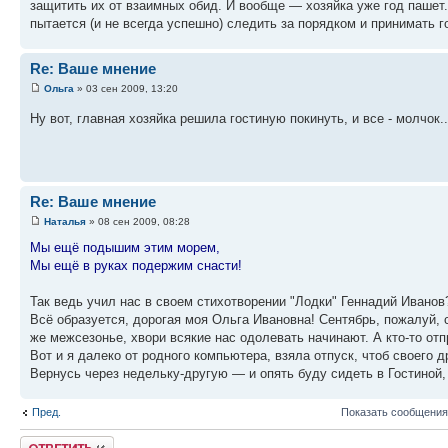
защитить их от взаимных обид. И вообще — хозяйка уже год пашет.
пытается (и не всегда успешно) следить за порядком и принимать г
Re: Ваше мнение
Ольга
» 03 сен 2009, 13:20
Ну вот, главная хозяйка решила гостиную покинуть, и все - молчок.
Re: Ваше мнение
Наталья
» 08 сен 2009, 08:28
Мы ещё подышим этим морем,
Мы ещё в руках подержим снасти!
Так ведь учил нас в своем стихотворении "Лодки" Геннадий Иванов
Всё образуется, дорогая моя Ольга Ивановна! Сентябрь, пожалуй,
же межсезонье, хвори всякие нас одолевать начинают. А кто-то отп
Вот и я далеко от родного компьютера, взяла отпуск, чтоб своего д
Вернусь через недельку-другую — и опять буду сидеть в Гостиной
Пред.
Показать сообщения
Ответить