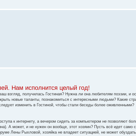
ей. Нам исполнится целый год!
ваш взгляд, получилась Гостиная? Нужна ли она любителям поэзии, и о
крыть новые таланты, познакомиться с интересными людьми? Какие ст
следует изменить в Гостиной, чтобы стали беседы более оживленными?
 доступа к интернету, а вечером сидеть за компьютером не позволяют бол
а). А может, и не нужен он вообще, этот хозяин? Пусть всё идет само с
оруме Лены Рыхловой, хозяйка не владеет ситуацией, не может обуздат