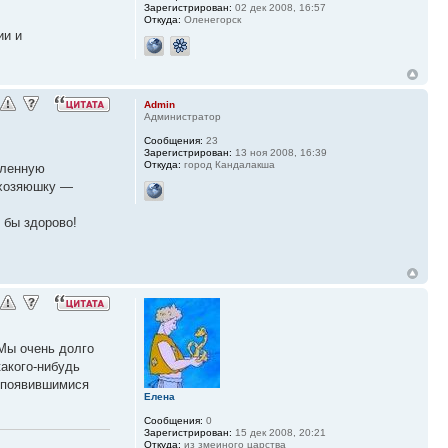
Зарегистрирован:
02 дек 2008, 16:57
Откуда:
Оленегорск
ии и
Admin
Администратор
Сообщения:
23
Зарегистрирован:
13 ноя 2008, 16:39
Откуда:
город Кандалакша
вленную
 хозяюшку —
 бы здорово!
Мы очень долго
какого-нибудь
е появившимися
Елена
Сообщения:
0
Зарегистрирован:
15 дек 2008, 20:21
Откуда:
из змеиного царства