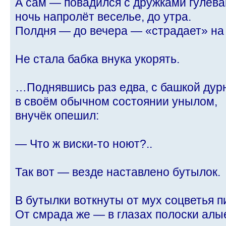
А сам — повадился с дружками гулева
ночь напролёт веселье, до утра.
Полдня — до вечера — «страдает» н
Не стала бабка внука укорять.
…Поднявшись раз едва, с башкой дур
в своём обычном состоянии унылом,
внучёк опешил:
— Что ж виски-то ноют?..
Так вот — везде наставлено бутылок.
В бутылки воткнуты от мух соцветья 
От смрада же — в глазах полоски ал