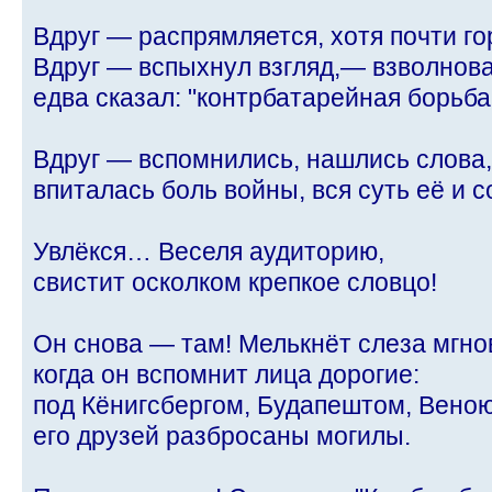
Вдруг — распрямляется, хотя почти го
Вдруг — вспыхнул взгляд,— взволнова
едва сказал: "контрбатарейная борьба
Вдруг — вспомнились, нашлись слова,
впиталась боль войны, вся суть её и с
Увлёкся… Веселя аудиторию,
свистит осколком крепкое словцо!
Он снова — там! Мелькнёт слеза мгно
когда он вспомнит лица дорогие:
под Кёнигсбергом, Будапештом, Вено
его друзей разбросаны могилы.