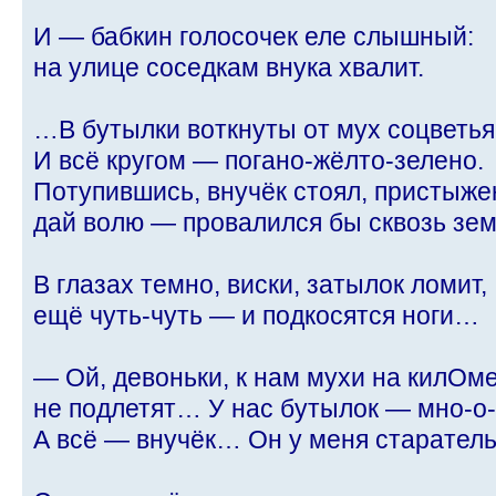
И — бабкин голосочек еле слышный:
на улице соседкам внука хвалит.
…В бутылки воткнуты от мух соцветь
И всё кругом — погано-жёлто-зелено.
Потупившись, внучёк стоял, пристыже
дай волю — провалился бы сквозь зе
В глазах темно, виски, затылок ломит,
ещё чуть-чуть — и подкосятся ноги…
— Ой, девоньки, к нам мухи на килОм
не подлетят… У нас бутылок — мно-о-
А всё — внучёк… Он у меня старате