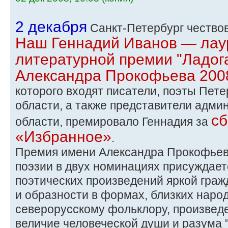
2 декабря
Санкт-Петербург чествов
Наш Геннадий Иванов — лау
литературной премии "Ладог
Александра Прокофьева 2008
которого входят писатели, поэты Пете
области, а также представители адми
сб
области, премировало Геннадия за
«Избранное»
.
Премия имени Александра Прокофьева
поэзии в двух номинациях присуждает
поэтических произведений яркой гра
и образности в формах, близких наро
северорусскому фольклору, произвед
величие человеческой души и разума "