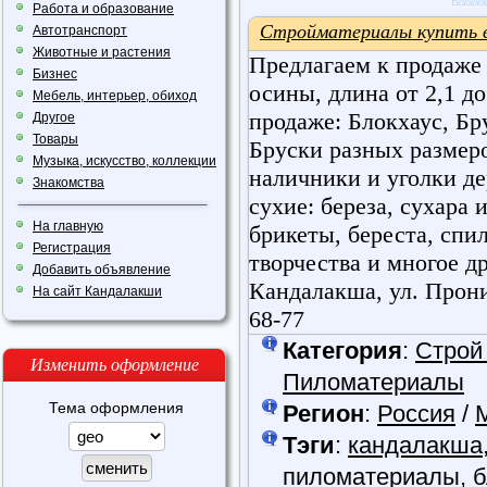
Работа и образование
Стройматериалы купить 
Автотранспорт
Животные и растения
Предлагаем к продаже 
Бизнес
осины, длина от 2,1 до
Мебель, интерьер, обиход
продаже: Блокхаус, Бр
Другое
Товары
Бруски разных размеро
Музыка, искусство, коллекции
наличники и уголки д
Знакомства
сухие: береза, сухара 
На главную
брикеты, береста, спи
Регистрация
творчества и многое др
Добавить объявление
Кандалакша, ул. Пронин
На сайт Кандалакши
68-77
Категория
:
Строй
Изменить оформление
Пиломатериалы
Тема оформления
Регион
:
Россия
/
Тэги
:
кандалакша
пиломатериалы
,
б