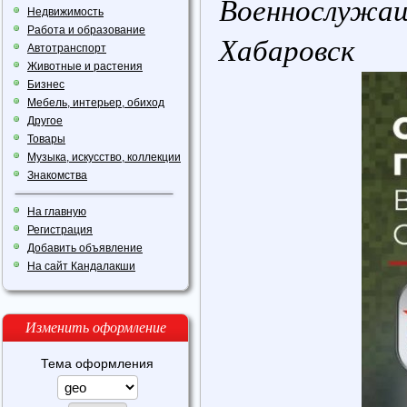
Военнослужащ
Недвижимость
Работа и образование
Хабаровск
Автотранспорт
Животные и растения
Бизнес
Мебель, интерьер, обиход
Другое
Товары
Музыка, искусство, коллекции
Знакомства
На главную
Регистрация
Добавить объявление
На сайт Кандалакши
Изменить оформление
Тема оформления