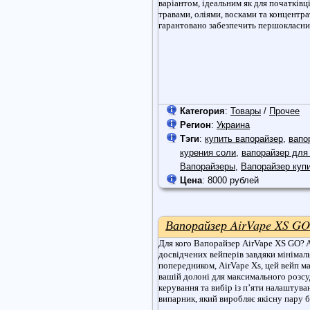
варіантом, ідеальним як для початківці
травами, оліями, восками та концентра
гарантовано забезпечить першокласни
Категория
:
Товары
/
Прочее
Регион
:
Украина
Тэги
:
купить вапорайзер
,
вапо
курения соли
,
вапорайзер для
Вапорайзеры
,
Вапорайзер куп
Цена
: 8000 рублей
Вапорайзер AirVape XS GO
Для кого Вапорайзер AirVape XS GO? Ai
досвідчених вейперів завдяки мінімаль
попередником, AirVape Xs, цей вейп м
вашій долоні для максимального розсуд
керування та вибір із п’яти налаштув
випарник, який виробляє якісну пару 