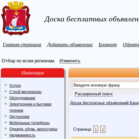
Доска бесплатных объявле
Главная страница
Добавить объявление
Блокнот
Обратн
Отбор по всем регионам.
Изменить
Навигация
Услуги
Строй материалы
Расширенный поиск
Оборудование
Доска бесплатных объявлений Кан
Электроника и бытовая
техника
Оргтехника
Мобильные телефоны
Одежда, обувь, аксессуары
Страница:
1
2
Недвижимость