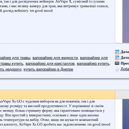
в, так і для досвідчених вейперів. AirVape X, сумісний із сухими
тами, і має велику камеру для трав, яка витримує триваліші сеанси,
й досвід вейпінгу. tm good mood
Дата
Дата
райзер для травы
,
вапорайзер для жидкости
,
вапорайзер для
Про
 травы купить
,
вапорайзер для кристаллов
,
вапорайзер купить
,
Доба
ить недорого
,
купить вапорайзер в Днепре
rVape Xs GO є чудовим вибором як для новачків, так і для
ному розміру та високій продуктивності. У порівнянні зі своїм
ає меншу, більш стриману форму, яка гарантовано поміщається у
у. Він простий у використанні, оскільки є лише одна кнопка
ань температури на вибір. Отже, якщо ви шукаєте компактний
без клопоту, AirVape Xs GO зробить вас задоволеними. tm good mood