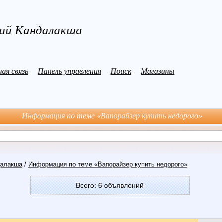
ний Кандалакша
ая связь
Панель управления
Поиск
Магазины
Информация по теме «Вапорайзер купить недорого»
далакша
/
Информация по теме «Вапорайзер купить недорого»
Всего: 6 объявлений