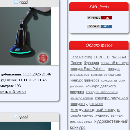
good
XML feeds
Облако тегов
Face Painting
LORETTO
Nature Art
Париж
Франция
заочный конкурс
конкурс Face Painting
конкурс
 добавления
: 11.11.2025 21:46
визажистов
конкурс во Франции
 удаления
: 11.11.2026 21:46
конкурс гримеров
конкурс детских
смотров
: 193
конкурс детского
рисунков
вить в блокнот
рисунка
конкурс живописи
конкурс рисунков
конкурс картин
конкурс художников
международный конкурс
художественная
онлайн конкурс
good
художественный
роспись лица
конкурс