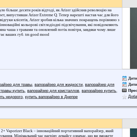
о більше десяти років відтоді, як Arizer здійснив революцію на
ет, випустивши Arizer Extreme Q. Тепер нарешті настав час для його
ідгуки клієнтів, Arizer зробив кілька значних покращень порівняно з
інноваційні кольорові світлодіодні підсвічування, які повідомляють
яна чаша з травами та оновлений потік повітря, завдяки чому лише
гає ваших губ. tm good mood
Дата
Дата
райзер для травы
,
вапорайзер для жидкости
,
вапорайзер для
Про
 травы купить
,
вапорайзер для кристаллов
,
вапорайзер купить
,
Доба
ить недорого
,
купить вапорайзер в Днепре
ly 2+ Vaporizer Black – інноваційний портативний вапорайзер, який
вування. Мінімальний час нагріву девайсу означає, що ви зможете