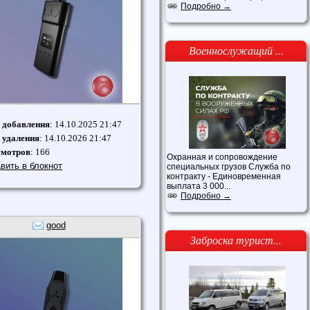
Подробно →
Военнослужащий ...
 добавления
: 14.10.2025 21:47
 удаления
: 14.10.2026 21:47
смотров
: 166
Охранная и сопровождение
вить в блокнот
специальных грузов Служба по
контракту - Единовременная
выплата 3 000...
Подробно →
good
Заброска турист...