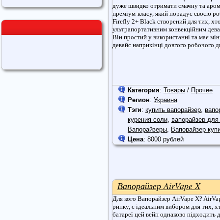
дуже швидко отримати смачну та арома
преміум-класу, який порадує своєю р
Firefly 2+ Black створений для тих, х
ультрапортативним конвекційним дева
Він простий у використанні та має мі
девайс наприкінці довгого робочого д
Категория
:
Товары
/
Прочее
Регион
:
Украина
Тэги
:
купить вапорайзер
,
вапо
курения соли
,
вапорайзер для
Вапорайзеры
,
Вапорайзер куп
Цена
: 8000 рублей
Вапорайзер AirVape X
Для кого Вапорайзер AirVape X? AirVa
ринку, є ідеальним вибором для тих, 
батареї цей вейп однаково підходить 