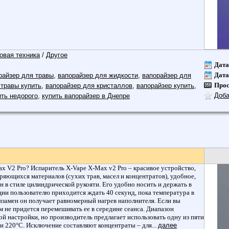
овая техника
/
Другое
Дата
Дата
райзер для травы
,
вапорайзер для жидкости
,
вапорайзер для
Про
 травы купить
,
вапорайзер для кристаллов
,
вапорайзер купить
,
Доба
ить недорого
,
купить вапорайзер в Днепре
x V2 Pro? Испаритель X-Vape X-Max v2 Pro – красивое устройство,
ряющихся материалов (сухих трав, масел и концентратов), удобное,
 в стиле цилиндрической рукояти. Его удобно носить и держать в
кции пользователю приходится ждать 40 секунд, пока температура в
 взамен он получает равномерный нагрев наполнителя. Если вы
м не придется перемешивать ее в середине сеанса. Диапазон
й настройки, но производитель предлагает использовать одну из пяти
 и 220°C. Исключение составляют концентраты – для...
далее