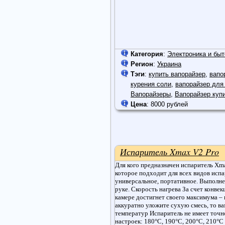
Категория
:
Электроника и быт
Регион
:
Украина
Тэги
:
купить вапорайзер
,
вапо
курения соли
,
вапорайзер для
Вапорайзеры
,
Вапорайзер куп
Цена
: 8000 рублей
Испаритель Xmax V2 Pro
Для кого предназначен испаритель Xma
которое подходит для всех видов испа
универсальное, портативное. Выполнен
руке. Скорость нагрева За счет конве
камере достигнет своего максимума –
аккуратно уложите сухую смесь, то ва
температур Испаритель не имеет точно
настроек: 180°C, 190°C, 200°C, 210°C