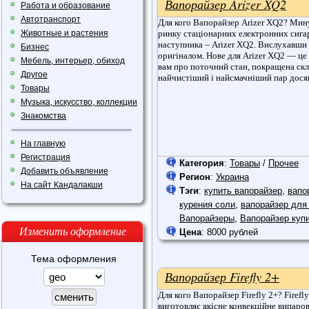
Вапорайзер Arizer XQ2
Работа и образование
Автотранспорт
Для кого Вапорайзер Arizer XQ2? Минул
Животные и растения
ринку стаціонарних електронних сигар
наступника – Arizer XQ2. Вислухавши в
Бизнес
оригіналом. Нове для Arizer XQ2 — це 
Мебель, интерьер, обиход
вам про поточний стан, покращена скл
Другое
найчистіший і найсмачніший пар дося
Товары
Музыка, искусство, коллекции
Знакомства
На главную
Регистрация
Категория
:
Товары
/
Прочее
Добавить объявление
Регион
:
Украина
На сайт Кандалакши
Тэги
:
купить вапорайзер
,
вапо
курения соли
,
вапорайзер для
Вапорайзеры
,
Вапорайзер куп
Изменить оформление
Цена
: 8000 рублей
Тема оформления
Вапорайзер Firefly 2+
Для кого Вапорайзер Firefly 2+? Firef
виготовляє якісне конвекційне випаро