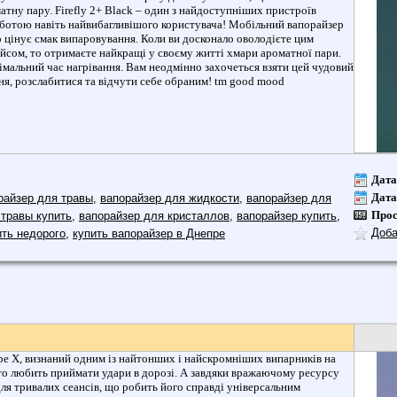
тну пару. Firefly 2+ Black – один з найдоступніших пристроїв
оботою навіть найвибагливішого користувача! Мобільний вапорайзер
то цінує смак випаровування. Коли ви досконало оволодієте цим
йсом, то отримаєте найкращі у своєму житті хмари ароматної пари.
німальний час нагрівання. Вам неодмінно захочеться взяти цей чудовий
ня, розслабитися та відчути себе обраним! tm good mood
Дата
Дата
райзер для травы
,
вапорайзер для жидкости
,
вапорайзер для
Про
 травы купить
,
вапорайзер для кристаллов
,
вапорайзер купить
,
Доба
ить недорого
,
купить вапорайзер в Днепре
pe X, визнаний одним із найтонших і найскромніших випарників на
хто любить приймати удари в дорозі. А завдяки вражаючому ресурсу
для тривалих сеансів, що робить його справді універсальним