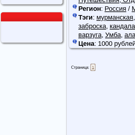
Регион
:
Россия
/
Тэги
:
мурманская
заброска
,
кандал
варзуга
,
Умба
,
ала
Цена
: 1000 рубле
Страница:
1