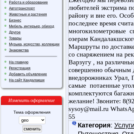
Работа и образование
любителей экстрима п
Автотранспорт
району и вне его. Осо
Животные и растения
Бизнес
последнее время счит
Мебель, интерьер, обиход
многокилометровые сп
Другое
озерам Кандалакшского
Товары
Музыка, искусство, коллекции
Маршруты по доставке
Знакомства
со снаряжением на ре
Варзугу , на различны
На главную
Регистрация
совершенно обычным д
Добавить объявление
внедорожниках Урал, 
На сайт Кандалакши
самые потаенные угол
комплектуются багажн
Изменить оформление
желание! Звоните: 8(92
sysoy@mail.ru WhatsApp:
Тема оформления
55
Категория
:
Услуг
Путешествия, От