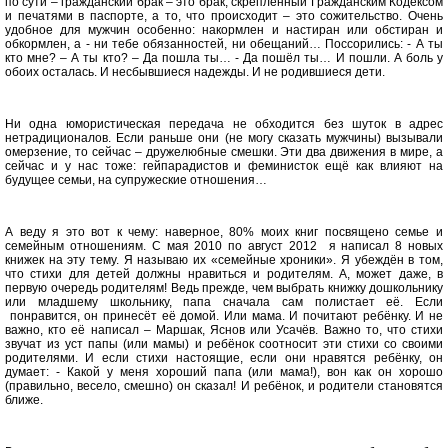
по сути – гражданский брак – это брак, скреплённый Гражданским Кодексом
и печатями в паспорте, а то, что происходит – это сожительство. Очень
удобное для мужчин особенно: накормлен и настиран или обстиран и
обкормлен, а - ни тебе обязанностей, ни обещаний… Поссорились: - А ты
кто мне? – А ты кто? – Да пошла ты… - Да пошёл ты… И пошли. А боль у
обоих осталась. И несбывшиеся надежды. И не родившиеся дети.
Ни одна юмористическая передача не обходится без шуток в адрес
нетрадиционалов. Если раньше они (не могу сказать мужчины) вызывали
омерзение, то сейчас – дружелюбные смешки. Эти два движения в мире, а
сейчас и у нас тоже: гейпарадистов и феминисток ещё как влияют на
будущее семьи, на супружеские отношения…
А веду я это вот к чему: наверное, 80% моих книг посвящено семье и
семейным отношениям. С мая 2010 по август 2012 я написал 8 новых
книжек на эту тему. Я называю их «семейные хроники». Я убеждён в том,
что стихи для детей должны нравиться и родителям. А, может даже, в
первую очередь родителям! Ведь прежде, чем выбрать книжку дошкольнику
или младшему школьнику, папа сначала сам полистает её. Если
понравится, он принесёт её домой. Или мама. И почитают ребёнку. И не
важно, кто её написал – Маршак, Яснов или Усачёв. Важно то, что стихи
звучат из уст папы (или мамы) и ребёнок соотносит эти стихи со своими
родителями. И если стихи настоящие, если они нравятся ребёнку, он
думает: - Какой у меня хороший папа (или мама!), вон как он хорошо
(правильно, весело, смешно) он сказал! И ребёнок, и родители становятся
ближе.