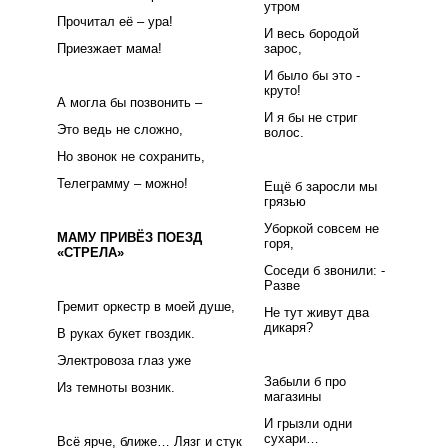
утром
Прочитал её – ура!
И весь бородой
Приезжает мама!
зарос,
И было бы это -
круто!
А могла бы позвонить –
И я бы не стриг
Это ведь не сложно,
волос.
Но звонок не сохранить,
Телеграмму – можно!
Ещё б заросли мы
грязью
Уборкой совсем не
МАМУ ПРИВЁЗ ПОЕЗД
горя,
«СТРЕЛА»
Соседи б звонили: -
Разве
Гремит оркестр в моей душе,
Не тут живут два
дикаря?
В руках букет гвоздик.
Электровоза глаз уже
Забыли б про
Из темноты возник.
магазины
И грызли одни
сухари…
Всё ярче, ближе… Лязг и стук