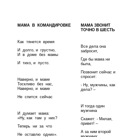
МАМА В КОМАНДИРОВКЕ
МАМА ЗВОНИТ
ТОЧНО В ШЕСТЬ
Как тянется время
Все дела она
И долго, и грустно,
забросит,
И в доме без мамы
Где бы мама ни
И тихо, и пусто.
была,
Позвонит сейчас и
спросит:
Наверно, и маме
Тоскливо без нас,
- Ну, мужчины, как
Наверно, и маме
дела? –
Не спится сейчас
И тогда один
мужчина
И думает мама:
«Ну, как там у них?
Скажет: - Милая,
привет! –
Теперь ни за что
А за ним второй
Не оставлю одних».
мужчина: