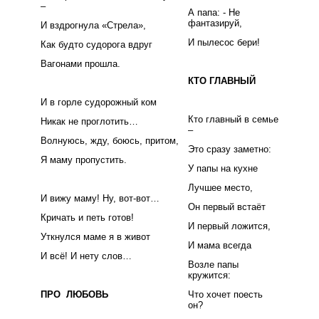
–
А папа: - Не
фантазируй,
И вздрогнула «Стрела»,
И пылесос бери!
Как будто судорога вдруг
Вагонами прошла.
КТО ГЛАВНЫЙ
И в горле судорожный ком
Кто главный в семье
Никак не проглотить…
–
Волнуюсь, жду, боюсь, притом,
Это сразу заметно:
Я маму пропустить.
У папы на кухне
Лучшее место,
И вижу маму! Ну, вот-вот…
Он первый встаёт
Кричать и петь готов!
И первый ложится,
Уткнулся маме я в живот
И мама всегда
И всё! И нету слов…
Возле папы
кружится:
ПРО ЛЮБОВЬ
Что хочет поесть
он?