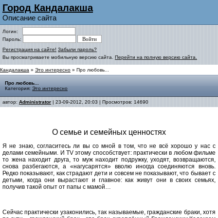
Город Кандалакша
Описание сайта
Логин:
Пароль:
Регистрация на сайте!
Забыли пароль?
Вы просматриваете мобильную версию сайта.
Перейти на полную версию сайта.
Кандалакша
»
Это интересно
» Про любовь...
Про любовь...
Категория:
Это интересно
автор:
Administrator
| 23-09-2012, 20:03 | Просмотров: 14690
О семье и семейных ценностях
Я не знаю, согласитесь ли вы со мной в том, что не всё хорошо у нас с
делами семейными. И ТV этому способствует: практически в любом фильме
то жена находит друга, то муж находит подружку, уходят, возвращаются,
снова разбегаются, а «нагусарятся» вволю иногда соединяются вновь.
Редко показывают, как страдают дети и совсем не показывают, что бывает с
детьми, когда они вырастают и главное: как живут они в своих семьях,
получив такой опыт от папы с мамой…
Сейчас практически узаконились, так называемые, гражданские браки, хотя