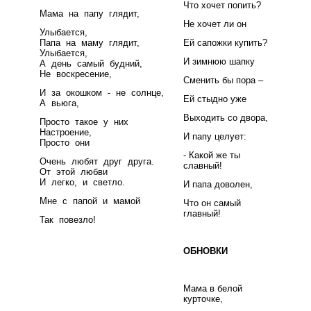
Что хочет попить?
Мама на папу глядит,
Не хочет ли он
Улыбается,
Папа на маму глядит,
Ей сапожки купить?
Улыбается,
И зимнюю шапку
А день самый будний,
Не воскресение,
Сменить бы пора –
И за окошком - не солнце,
Ей стыдно уже
А вьюга,
Выходить со двора,
Просто такое у них
Настроение,
И папу целует:
Просто они
- Какой же ты
Очень любят друг друга.
славный!
От этой любви
И легко, и светло.
И папа доволен,
Мне с папой и мамой
Что он самый
главный!
Так повезло!
ОБНОВКИ
Мама в белой
курточке,