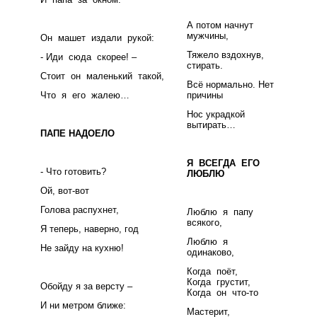
А потом начнут
мужчины,
Он машет издали рукой:
Тяжело вздохнув,
- Иди сюда скорее! –
стирать.
Стоит он маленький такой,
Всё нормально. Нет
Что я его жалею…
причины
Нос украдкой
вытирать…
ПАПЕ НАДОЕЛО
Я ВСЕГДА ЕГО
- Что готовить?
ЛЮБЛЮ
Ой, вот-вот
Голова распухнет,
Люблю я папу
всякого,
Я теперь, наверно, год
Люблю я
Не зайду на кухню!
одинаково,
Когда поёт,
Когда грустит,
Обойду я за версту –
Когда он что-то
И ни метром ближе:
Мастерит,