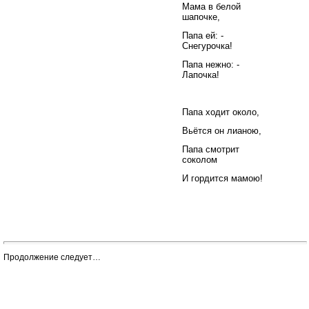
Мама в белой
шапочке,
Папа ей: -
Снегурочка!
Папа нежно: -
Лапочка!
Папа ходит около,
Вьётся он лианою,
Папа смотрит
соколом
И гордится мамою!
Продолжение следует…