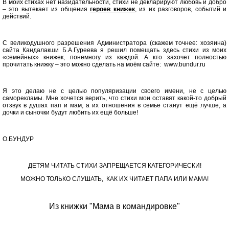
В моих стихах нет назидательности, стихи не декларируют любовь и добро
– это вытекает из общения
героев книжек
, из их разговоров, событий и
действий.
С великодушного разрешения Администратора (скажем точнее: хозяина)
сайта Кандалакши Б.А.Гуреева я решил помещать здесь стихи из моих
«семейных» книжек, понемногу из каждой. А кто захочет полностью
прочитать книжку – это можно сделать на моём сайте: www.bundur.ru
Я это делаю не с целью популяризации своего имени, не с целью
саморекламы. Мне хочется верить, что стихи мои оставят какой-то добрый
отзвук в душах пап и мам, а их отношения в семье станут ещё лучше, а
дочки и сыночки будут любить их ещё больше!
О.БУНДУР
ДЕТЯМ ЧИТАТЬ СТИХИ ЗАПРЕЩАЕТСЯ КАТЕГОРИЧЕСКИ!
МОЖНО ТОЛЬКО СЛУШАТЬ, КАК ИХ ЧИТАЕТ ПАПА ИЛИ МАМА!
Из книжки "Мама в командировке"