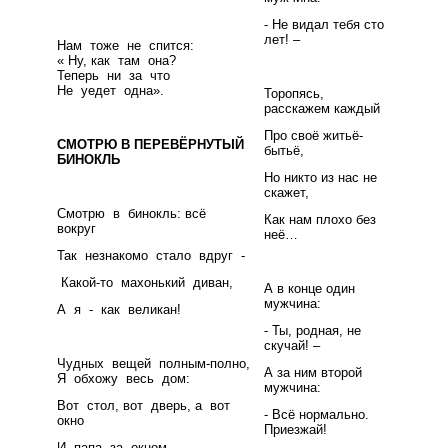
- Не видал тебя сто
лет! –
Нам тоже не спится:
« Ну, как там она?
Теперь ни за что
Не уедет одна».
Торопясь,
расскажем каждый
Про своё житьё-
СМОТРЮ В ПЕРЕВЁРНУТЫЙ
бытьё,
БИНОКЛЬ
Но никто из нас не
скажет,
Смотрю в бинокль: всё
Как нам плохо без
вокруг
неё…
Так незнакомо стало вдруг -
Какой-то махонький диван,
А в конце один
мужчина:
А я - как великан!
- Ты, родная, не
скучай! –
Чудных вещей полным-полно,
А за ним второй
Я обхожу весь дом:
мужчина:
Вот стол, вот дверь, а вот
- Всё нормально.
окно
Приезжай!
И папа за окном.