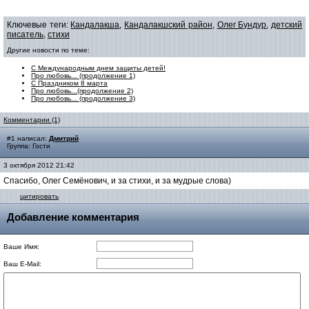
Ключевые теги:
Кандалакша
,
Кандалакшский район
,
Олег Бундур
,
детский
писатель
,
стихи
Другие новости по теме:
С Международным днем защиты детей!
Про любовь... (продолжение 1)
С Праздником 8 марта
Про любовь...(продолжение 2)
Про любовь... (продолжение 3)
Комментарии (1)
#1 написал:
Дмитрий
Группа: Гости
3 октября 2012 21:42
Спасибо, Олег Семёнович, и за стихи, и за мудрые слова)
цитировать
Добавление комментария
Ваше Имя:
Ваш E-Mail: