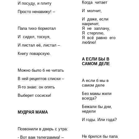
Когда читает
И посуду, и плиту
И молчит,
Просто ненавижу! –
И даже, если
накричит,
Папа тихо бормотал
Я не заплачу,
Я стерплю,
И сидел, тоскуя,
Я всё равно его
люблю!
И листал её, листал –
Книгу поварскую.
А ЕСЛИ БЫ В
САМОМ ДЕЛЕ
Можно было б не читать
В ней рецептов списки –
А если б мы в
самом деле
Я-то знаю: он опять
Без мамы жили
Выберет сосиски!
всегда?
Бежали бы дни,
недели
МУДРАЯ МАМА
И годы. Или года?
Позвонили в дверь с утра:
Не брился бы папа
- Вот вам телеграмма! –