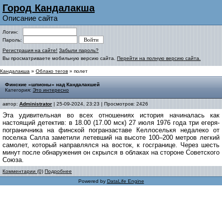
Город Кандалакша
Описание сайта
Логин:
Пароль:
Регистрация на сайте!
Забыли пароль?
Вы просматриваете мобильную версию сайта.
Перейти на полную версию сайта.
Кандалакша
»
Облако тегов
» полет
Финские «шпионы» над Кандалакшей
Категория:
Это интересно
автор:
Administrator
| 25-09-2024, 23:23 | Просмотров: 2426
Эта удивительная во всех отношениях история начиналась как
настоящий детектив: в 18.00 (17.00 мск) 27 июля 1976 года три егеря-
пограничника на финской погранзаставе Келлоселькя недалеко от
поселка Салла заметили летевший на высоте 100–200 метров легкий
самолет, который направлялся на восток, к госгранице. Через шесть
минут после обнаружения он скрылся в облаках на стороне Советского
Союза.
Комментарии (0)
Подробнее
Powered by
DataLife Engine