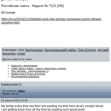
Российская газета - Неделя № 7123 (255)
Источник:
https://rg.ru/2016/11/10/detskij-poet-oleg-bundur-pomogaet-svoimi-stihami-
vzroslym.html
Ключевые теги:
Кандалакша
,
Кандалакшский район
,
Олег Бундур
,
детский
писатель
,
стихи
Другие новости по теме:
Капитан с фонариком
«Свет моего окна» - книга «взрослых стихов»
Про любовь... (продолжение 1)
Новые книги Олега Бундура
Поздравляем юбиляра!
Комментарии (1)
#1 написал:
Julius
Группа: Гости
16 апреля 2025 15:36
My family every time say that I am wasting my time here at net, except I know
I am getting know-how all the time by reading such good posts.