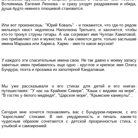
Вспомнишь Евгения Леонова - и сразу уходят раздражение и обида,
душа будто немного плюшевой становится.
Или вот произнесешь: "Юрий Коваль" - и покажется, что где-то рядом
мелькнул хвост недопеска Наполеона Третьего, и захочется, чтобы
кто-то тронул струны гитары. А как согревает имя Чулпан Хаматовой,
оно прибавляет сил и мужества. А как смеются дети, только заслышав
имена Маршака или Хармса. Хармс - имя-то какое вкусное!
У каждого эти спасительные имена свои. Не так давно к моему запасу
заветных имен прибавилось еще одно - круглое и крепкое имя Олега
Бундура, поэта и прозаика из заполярной Кандалакши.
Мы уже рассказывали о его стихах для детей и его книгах-
путешествиях: "У нас на Крайнем Севере", "Каша с видами на море",
"В гостях у белого медведя", "Царское море", "Крымские каникулы"...
Сегодня мне хочется познакомить вас с Бундуром-лириком, с его
"взрослыми" стихами. В них умудренность и печаль каким-то
чудесным образом сочетаются с детской прозрачностью стиха, с
улыбкой и самоиронией.