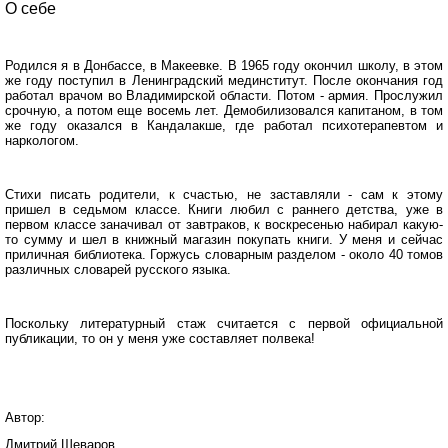
О себе
Родился я в Донбассе, в Макеевке. В 1965 году окончил школу, в этом
же году поступил в Ленинградский мединститут. После окончания год
работал врачом во Владимирской области. Потом - армия. Прослужил
срочную, а потом еще восемь лет. Демобилизовался капитаном, в том
же году оказался в Кандалакше, где работал психотерапевтом и
наркологом.
Стихи писать родители, к счастью, не заставляли - сам к этому
пришел в седьмом классе. Книги любил с раннего детства, уже в
первом классе заначивал от завтраков, к воскресенью набирал какую-
то сумму и шел в книжный магазин покупать книги. У меня и сейчас
приличная библиотека. Горжусь словарным разделом - около 40 томов
различных словарей русского языка.
Поскольку литературный стаж считается с первой официальной
публикации, то он у меня уже составляет полвека!
Автор:
Дмитрий Шеваров