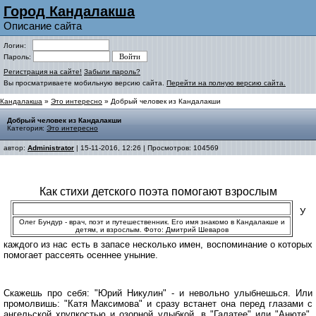
Город Кандалакша
Описание сайта
Логин:
Пароль:
Регистрация на сайте!
Забыли пароль?
Вы просматриваете мобильную версию сайта.
Перейти на полную версию сайта.
Кандалакша
»
Это интересно
» Добрый человек из Кандалакши
Добрый человек из Кандалакши
Категория:
Это интересно
автор:
Administrator
| 15-11-2016, 12:26 | Просмотров: 104569
Как стихи детского поэта помогают взрослым
У
Олег Бундур - врач, поэт и путешественник. Его имя знакомо в Кандалакше и
детям, и взрослым. Фото: Дмитрий Шеваров
каждого из нас есть в запасе несколько имен, воспоминание о которых
помогает рассеять осеннее уныние.
Скажешь про себя: "Юрий Никулин" - и невольно улыбнешься. Или
промолвишь: "Катя Максимова" и сразу встанет она перед глазами с
ангельской хрупкостью и озорной улыбкой, в "Галатее" или "Анюте".