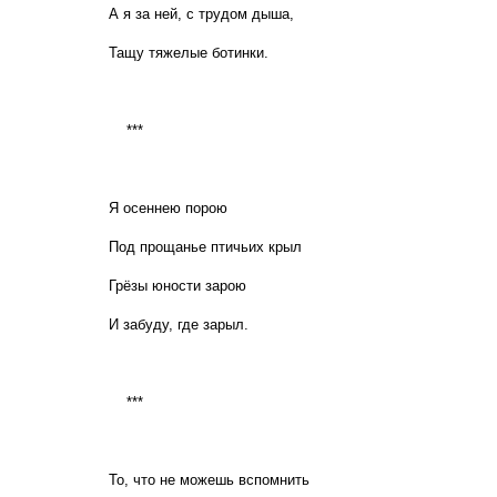
А я за ней, с трудом дыша,
Тащу тяжелые ботинки.
***
Я осеннею порою
Под прощанье птичьих крыл
Грёзы юности зарою
И забуду, где зарыл.
***
То, что не можешь вспомнить