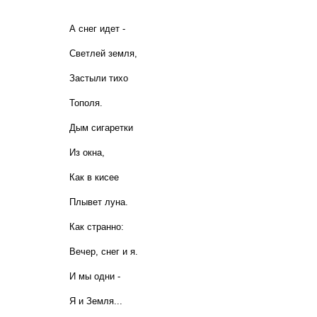
А снег идет -
Светлей земля,
Застыли тихо
Тополя.
Дым сигаретки
Из окна,
Как в кисее
Плывет луна.
Как странно:
Вечер, снег и я.
И мы одни -
Я и Земля...